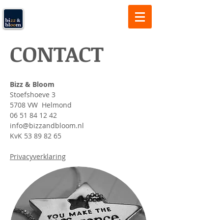
Bizz & Bloom
Laat mensen het verschil maken
CONTACT
Bizz & Bloom
Stoefshoeve 3
5708 VW Helmond
06
51 84 12 42
info@bizzandbloom.nl
KvK
53 89 82 65
Privacyverklaring